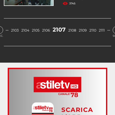
3745
‹
2107
…
…
2103
2104
2105
2106
2108
2109
2110
2111
C.
S
SCARICA