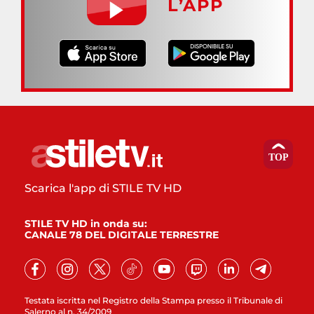
L’APP
Scarica l'app di STILE TV HD
STILE TV HD in onda su:
CANALE 78 DEL DIGITALE TERRESTRE
Testata iscritta nel Registro della Stampa presso il Tribunale di
Salerno al n. 34/2009