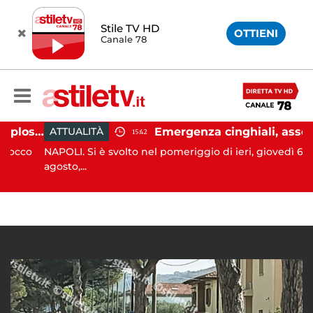
Stile TV HD
OTTIENI
Canale 78
Salerno, colpi di pistola esplosi a Pastena: paura tra i residenti
Emergenza cinghiali, assessora Serluca: “Al via il Tavolo tecnico permanente della Regione Campania”
ATTUALITÀ
15:42
cco
NAPOLI. Si è svolto nel pomeriggio di ieri, giovedì 6
agosto,...