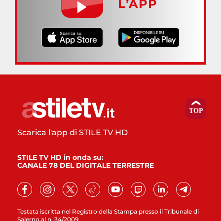
L’APP
Scarica l'app di STILE TV HD
STILE TV HD in onda su:
CANALE 78 DEL DIGITALE TERRESTRE
Testata iscritta nel Registro della Stampa presso il Tribunale di
Salerno al n. 34/2009