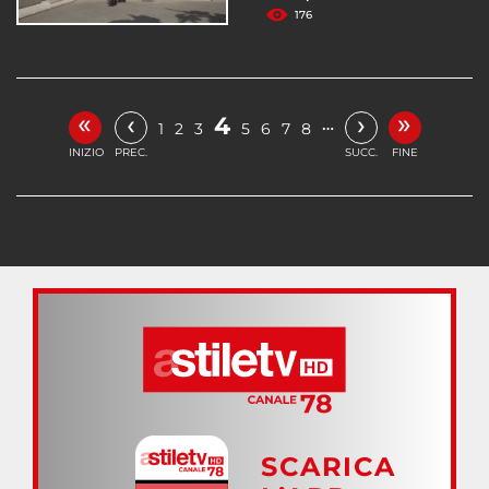
176
«
»
‹
›
4
…
1
2
3
5
6
7
8
INIZIO
PREC.
SUCC.
FINE
SCARICA