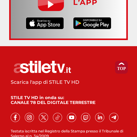
L’APP
Scarica l'app di STILE TV HD
STILE TV HD in onda su:
CANALE 78 DEL DIGITALE TERRESTRE
Testata iscritta nel Registro della Stampa presso il Tribunale di
Salerno al n. 34/2009