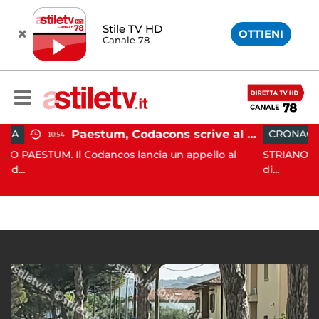
Stile TV HD
OTTIENI
Canale 78
Paestum, Codacons scrive al ministro Giuli: "Rilanciare scavi dell'Anfiteatro nell'area archeologica"
CRONACA
10:06
dancos lancia un appello al
STRIANO. Nella decorsa serata
di...