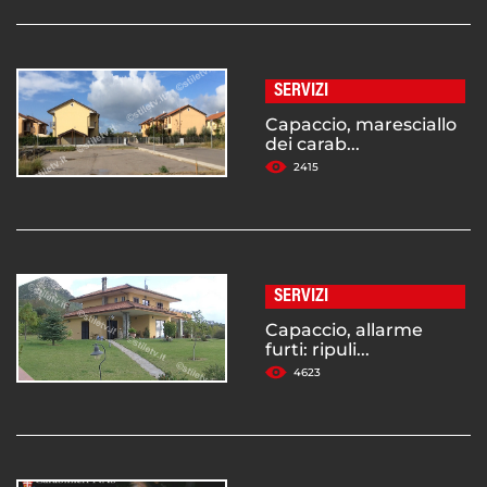
SERVIZI
Capaccio, maresciallo
dei carab...
2415
SERVIZI
Capaccio, allarme
furti: ripuli...
4623