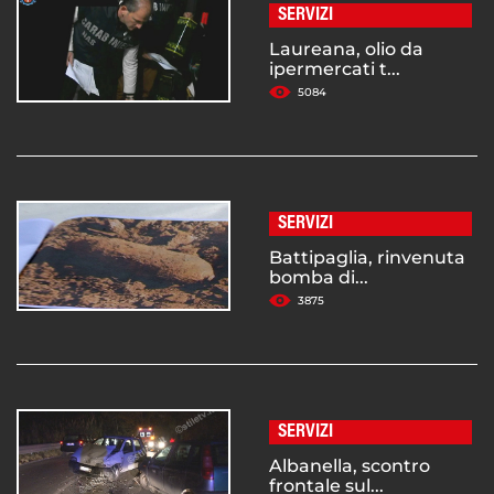
SERVIZI
Laureana, olio da
ipermercati t...
5084
SERVIZI
Battipaglia, rinvenuta
bomba di...
3875
SERVIZI
Albanella, scontro
frontale sul...