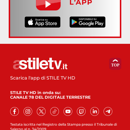
L’APP
Scarica l'app di STILE TV HD
STILE TV HD in onda su:
CANALE 78 DEL DIGITALE TERRESTRE
Testata iscritta nel Registro della Stampa presso il Tribunale di
Salerno al n. 34/2009