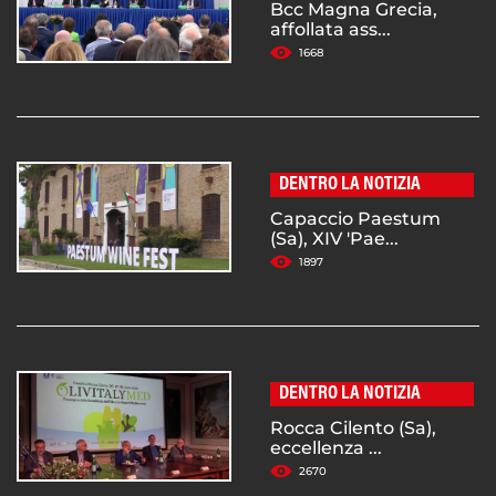
Bcc Magna Grecia,
affollata ass...
1668
DENTRO LA NOTIZIA
Capaccio Paestum
(Sa), XIV 'Pae...
1897
DENTRO LA NOTIZIA
Rocca Cilento (Sa),
eccellenza ...
2670