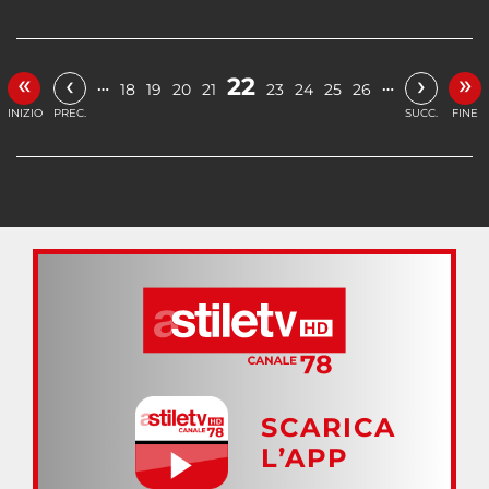
«
»
‹
›
22
…
…
18
19
20
21
23
24
25
26
INIZIO
PREC.
SUCC.
FINE
SCARICA
L’APP