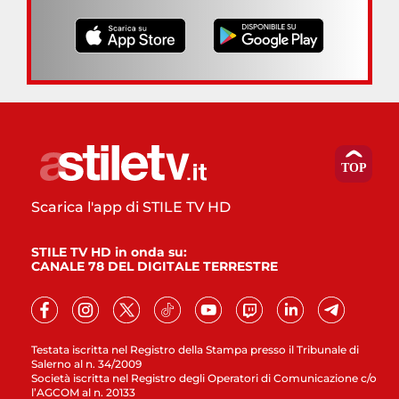
Scarica l'app di STILE TV HD
STILE TV HD in onda su:
CANALE 78 DEL DIGITALE TERRESTRE
Testata iscritta nel Registro della Stampa presso il Tribunale di
Salerno al n. 34/2009
Società iscritta nel Registro degli Operatori di Comunicazione c/o
l’AGCOM al n. 20133