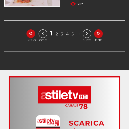
727
«
»
‹
›
1
…
2
3
4
5
INIZIO
PREC.
SUCC.
FINE
SCARICA