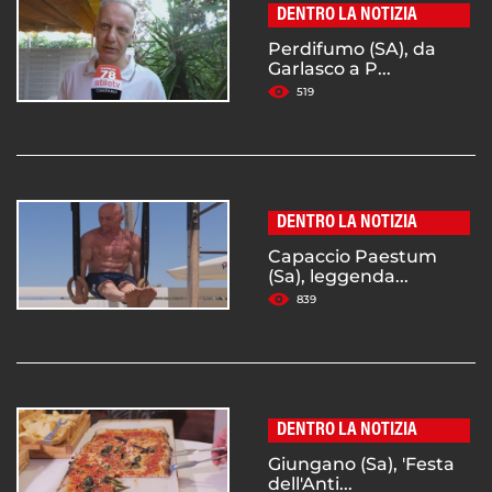
DENTRO LA NOTIZIA
Perdifumo (SA), da
Garlasco a P...
519
DENTRO LA NOTIZIA
Capaccio Paestum
(Sa), leggenda...
839
DENTRO LA NOTIZIA
Giungano (Sa), 'Festa
dell'Anti...