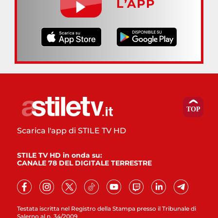
L’APP
Scarica l'app di STILE TV HD
STILE TV HD in onda su:
CANALE 78 DEL DIGITALE TERRESTRE
Testata iscritta nel Registro della Stampa presso il Tribunale di
Salerno al n. 34/2009