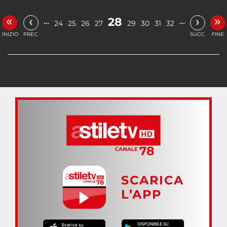
«
»
‹
›
28
…
…
24
25
26
27
29
30
31
32
INIZIO
PREC.
SUCC.
FINE
SCARICA
L’APP