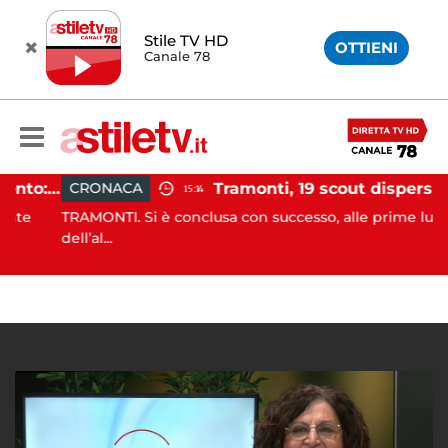
Stile TV HD
OTTIENI
Canale 78
Incidente agricolo nel Cilento: trattore si ribalta, muore 71enne
Tramonti, 19 scout dispersi in montagna salvati dai vigili del fuoc
CRONACA
15:14
e
TRAMONTI. Si è conclusa con successo, alle prime luci
dell’al...