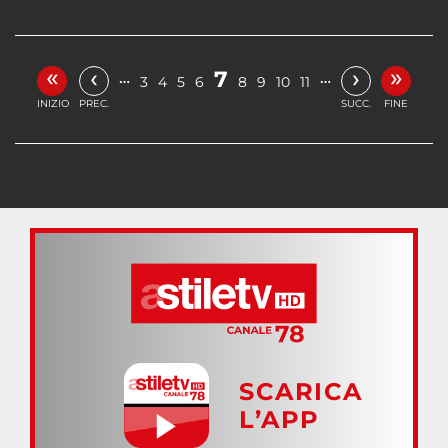
«
»
‹
›
7
…
…
3
4
5
6
8
9
10
11
INIZIO
PREC.
SUCC.
FINE
SCARICA
L’APP