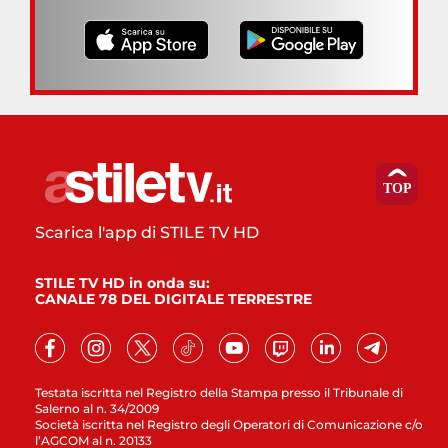
Scarica l'app di STILE TV HD
STILE TV HD in onda su:
CANALE 78 DEL DIGITALE TERRESTRE
Testata iscritta nel Registro della Stampa presso il Tribunale di
Salerno al n. 34/2009
Società iscritta nel Registro degli Operatori di Comunicazione c/o
l’AGCOM al n. 20133