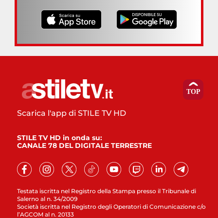
Scarica l'app di STILE TV HD
STILE TV HD in onda su:
CANALE 78 DEL DIGITALE TERRESTRE
Testata iscritta nel Registro della Stampa presso il Tribunale di
Salerno al n. 34/2009
Società iscritta nel Registro degli Operatori di Comunicazione c/o
l’AGCOM al n. 20133