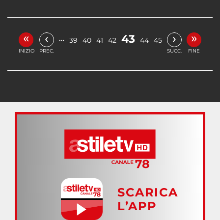
«
»
‹
›
43
…
39
40
41
42
44
45
INIZIO
PREC.
SUCC.
FINE
SCARICA
L’APP