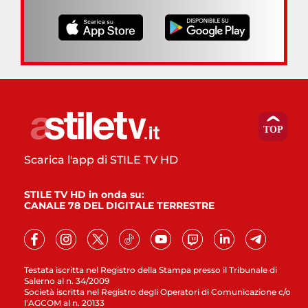
Scarica l'app di STILE TV HD
STILE TV HD in onda su:
CANALE 78 DEL DIGITALE TERRESTRE
Testata iscritta nel Registro della Stampa presso il Tribunale di
Salerno al n. 34/2009
Società iscritta nel Registro degli Operatori di Comunicazione c/o
l’AGCOM al n. 20133