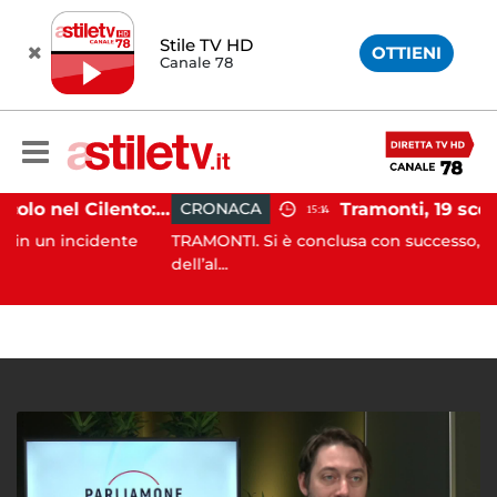
Stile TV HD
OTTIENI
Canale 78
Incidente agricolo nel Cilento: trattore si ribalta, muore 71enne
CRONACA
15:14
 incidente
TRAMONTI. Si è conclusa con successo, alle prime
dell’al...