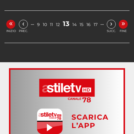
«
»
‹
›
13
…
…
9
10
11
12
14
15
16
17
INIZIO
PREC.
SUCC.
FINE
SCARICA
L’APP