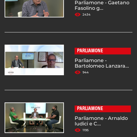
Parliamone - Gaetano
Fasolino g...
2434
PARLIAMONE
Parliamone -
Bartolomeo Lanzara...
944
PARLIAMONE
Parliamone - Arnaldo
Iudici e C...
1195