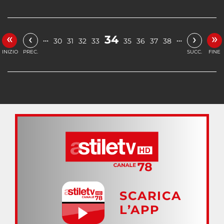
«
»
‹
›
34
…
…
30
31
32
33
35
36
37
38
INIZIO
PREC.
SUCC.
FINE
SCARICA
L’APP