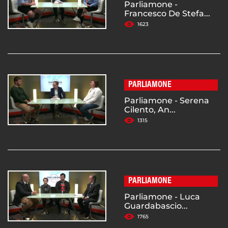
Parliamone -
Francesco De Stefa...
1623
PARLIAMONE
Parliamone - Serena
Cilento, An...
1315
PARLIAMONE
Parliamone - Luca
Guardabascio...
1765