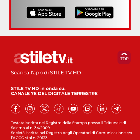
Scarica l'app di STILE TV HD
STILE TV HD in onda su:
CANALE 78 DEL DIGITALE TERRESTRE
Testata iscritta nel Registro della Stampa presso il Tribunale di
Salerno al n. 34/2009
Società iscritta nel Registro degli Operatori di Comunicazione c/o
l’AGCOM al n. 20133