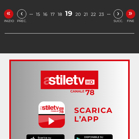
«
»
‹
›
19
…
…
15
16
17
18
20
21
22
23
INIZIO
PREC.
SUCC.
FINE
SCARICA
L’APP