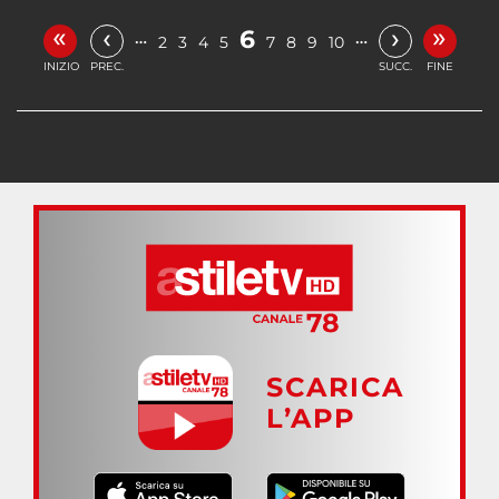
«
»
‹
›
6
…
…
2
3
4
5
7
8
9
10
INIZIO
PREC.
SUCC.
FINE
SCARICA
L’APP