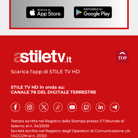
Scarica l'app di STILE TV HD
STILE TV HD in onda su:
CANALE 78 DEL DIGITALE TERRESTRE
Testata iscritta nel Registro della Stampa presso il Tribunale di
Salerno al n. 34/2009
Società iscritta nel Registro degli Operatori di Comunicazione c/o
l’AGCOM al n. 20133