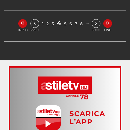
«
»
‹
›
4
…
1
2
3
5
6
7
8
INIZIO
PREC.
SUCC.
FINE
SCARICA
L’APP