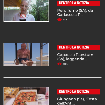
DENTRO LA NOTIZIA
Perdifumo (SA), da
Garlasco a P...
513
DENTRO LA NOTIZIA
Capaccio Paestum
(Sa), leggenda...
834
DENTRO LA NOTIZIA
Giungano (Sa), 'Festa
dell'Anti...