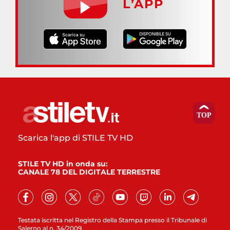
L’APP
Scarica l'app di STILE TV HD
STILE TV HD in onda su:
CANALE 78 DEL DIGITALE TERRESTRE
Testata iscritta nel Registro della Stampa presso il Tribunale di
Salerno al n. 34/2009