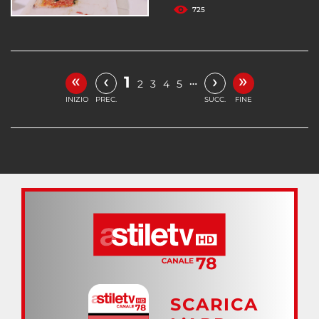
725
«
»
‹
›
1
…
2
3
4
5
INIZIO
PREC.
SUCC.
FINE
SCARICA