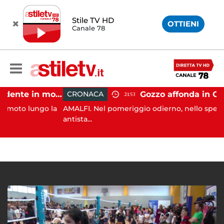
Stile TV HD
OTTIENI
Canale 78
Castellabate, incidente in moto: 27enne in ospedale
CRONACA
21:53
lungo la
AMALFI. Nel pomeriggio odierno, nello specchio ac
antista...