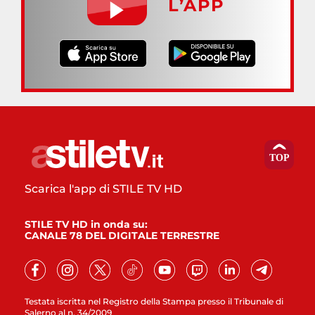
L’APP
Scarica l'app di STILE TV HD
STILE TV HD in onda su:
CANALE 78 DEL DIGITALE TERRESTRE
Testata iscritta nel Registro della Stampa presso il Tribunale di
Salerno al n. 34/2009