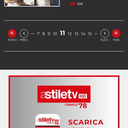
208
«
»
‹
›
11
…
…
7
8
9
10
12
13
14
15
INIZIO
PREC.
SUCC.
FINE
SCARICA