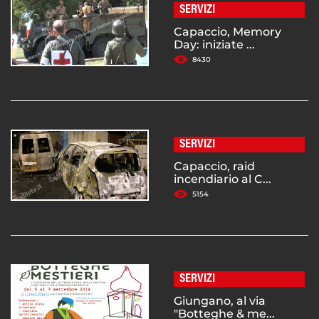
SERVIZI
Capaccio, Memory
Day: iniziate ...
8430
SERVIZI
Capaccio, raid
incendiario al C...
5154
SERVIZI
Giungano, al via
"Botteghe & me...