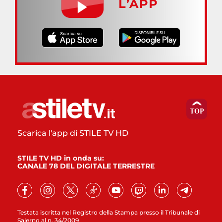
L’APP
Scarica l'app di STILE TV HD
STILE TV HD in onda su:
CANALE 78 DEL DIGITALE TERRESTRE
Testata iscritta nel Registro della Stampa presso il Tribunale di
Salerno al n. 34/2009