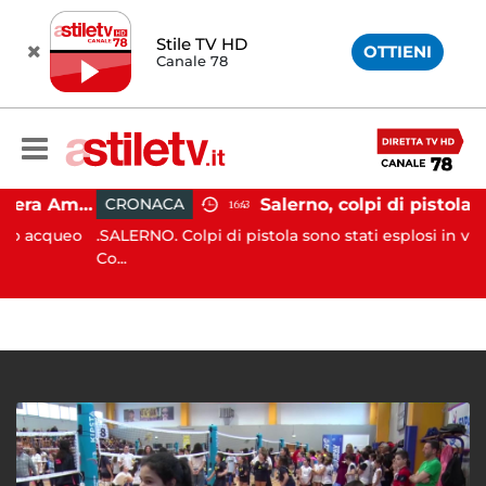
Stile TV HD
OTTIENI
Canale 78
Gozzo affonda in Costiera Amalfitana: occupanti soccorsi da altri natanti
CRONACA
16:43
cqueo
.SALERNO. Colpi di pistola sono stati esplosi in via Rocc
Co...