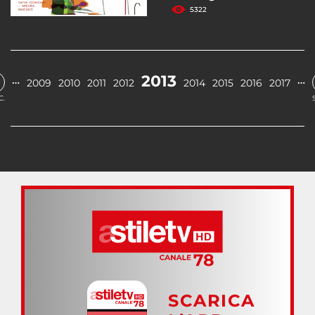
5322
2013
…
…
2009
2010
2011
2012
2014
2015
2016
2017
C.
SCARICA