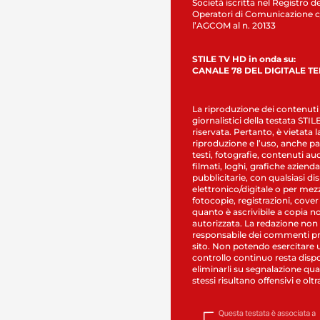
Società iscritta nel Registro de
Operatori di Comunicazione c
l’AGCOM al n. 20133
STILE TV HD in onda su:
CANALE 78 DEL DIGITALE T
La riproduzione dei contenuti
giornalistici della testata STI
riservata. Pertanto, è vietata l
riproduzione e l’uso, anche par
testi, fotografie, contenuti au
filmati, loghi, grafiche aziendal
pubblicitarie, con qualsiasi di
elettronico/digitale o per mez
fotocopie, registrazioni, cover
quanto è ascrivibile a copia n
autorizzata. La redazione non
responsabile dei commenti pr
sito. Non potendo esercitare 
controllo continuo resta dispo
eliminarli su segnalazione qual
stessi risultano offensivi e oltr