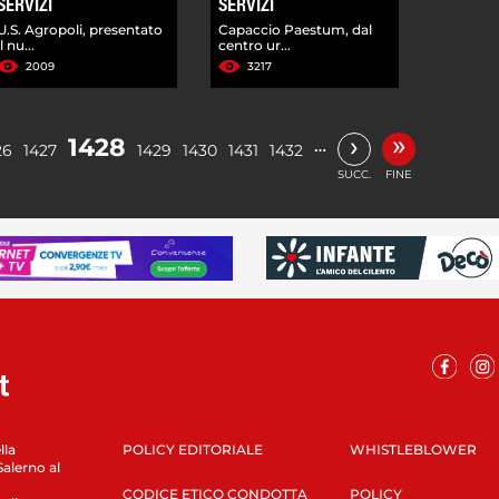
SERVIZI
SERVIZI
U.S. Agropoli, presentato
Capaccio Paestum, dal
il nu...
centro ur...
2009
3217
»
›
1428
…
26
1427
1429
1430
1431
1432
SUCC.
FINE
lla
POLICY EDITORIALE
WHISTLEBLOWER
Salerno al
CODICE ETICO CONDOTTA
POLICY