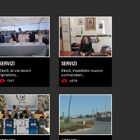
SERVIZI
SERVIZI
Eboli, al via lavori
Eboli, insediato nuovo
ripristino...
comandan...
1747
4579