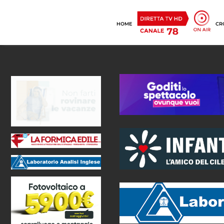
HOME
CR