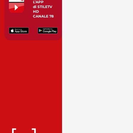
L’APP
di STILETV
HD
CANALE 78