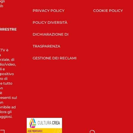
gli
/o
PRIVACY POLICY
COOKIE POLICY
POLICY DIVERSITÀ
ERRESTRE
DICHIARAZIONE DI
TRASPARENZA
LETV è
a
GESTIONE DEI RECLAMI
ziale, di
dio/video,
i e
spositivo
zo di
 e tutto
on
 è
esenti sul
un
nibile ad
ora gli
aggiosi.