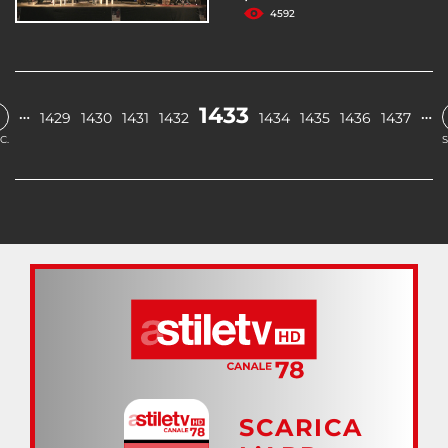
4592
1433
…
…
1429
1430
1431
1432
1434
1435
1436
1437
C.
S
SCARICA