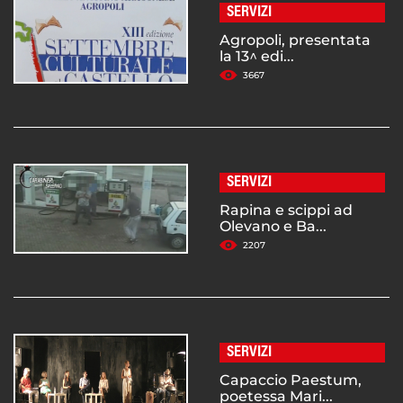
SERVIZI
Agropoli, presentata
la 13^ edi...
3667
SERVIZI
Rapina e scippi ad
Olevano e Ba...
2207
SERVIZI
Capaccio Paestum,
poetessa Mari...