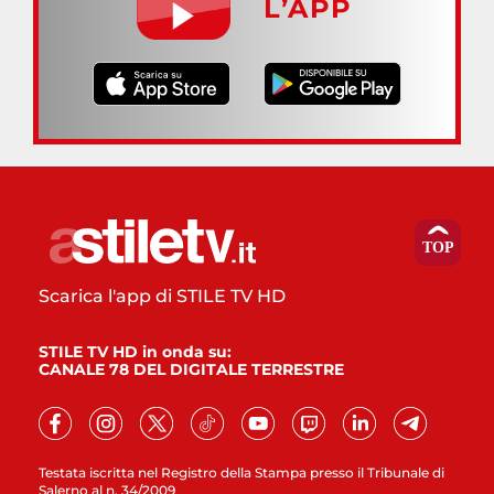
L’APP
Scarica l'app di STILE TV HD
STILE TV HD in onda su:
CANALE 78 DEL DIGITALE TERRESTRE
Testata iscritta nel Registro della Stampa presso il Tribunale di
Salerno al n. 34/2009