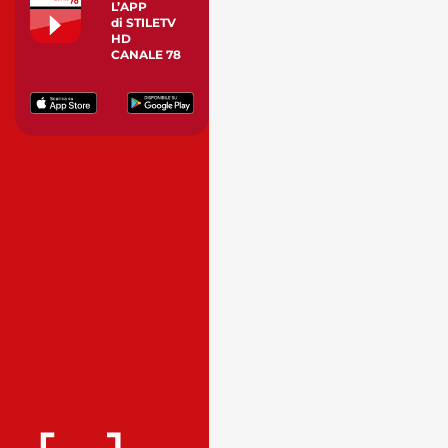
L’APP
di STILETV
HD
CANALE 78