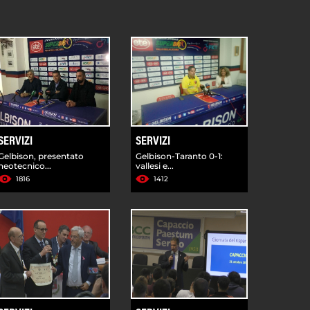
SERVIZI
SERVIZI
Gelbison, presentato
Gelbison-Taranto 0-1:
neotecnico...
vallesi e...
1816
1412