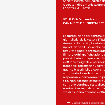
Società iscritta nel Registro de
Operatori di Comunicazione c
l’AGCOM al n. 20133
STILE TV HD in onda su:
CANALE 78 DEL DIGITALE T
La riproduzione dei contenuti
giornalistici della testata STI
riservata. Pertanto, è vietata l
riproduzione e l’uso, anche par
testi, fotografie, contenuti au
filmati, loghi, grafiche aziendal
pubblicitarie, con qualsiasi di
elettronico/digitale o per mez
fotocopie, registrazioni, cover
quanto è ascrivibile a copia n
autorizzata. La redazione non
responsabile dei commenti pr
sito. Non potendo esercitare 
controllo continuo resta dispo
eliminarli su segnalazione qual
stessi risultano offensivi e oltr