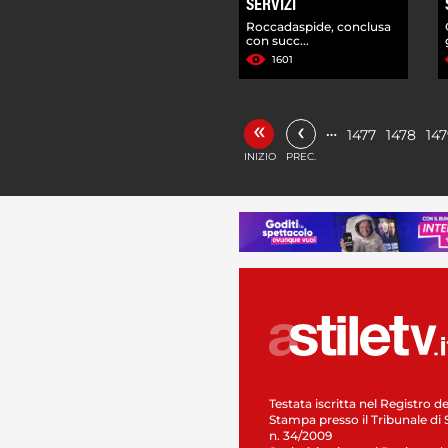
SERVIZI
Roccadaspide, conclusa
con succ...
1601
«
‹
…
1477
1478
14
INIZIO
PREC.
Testata iscritta nel Registro de
Stampa presso il Tribunale di 
n. 34/2009