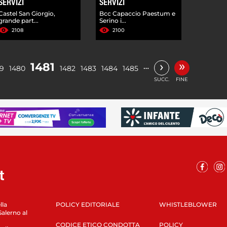
SERVIZI
SERVIZI
Castel San Giorgio,
Bcc Capaccio Paestum e
grande part...
Serino i...
2108
2100
»
›
1481
…
79
1480
1482
1483
1484
1485
SUCC.
FINE
lla
POLICY EDITORIALE
WHISTLEBLOWER
Salerno al
CODICE ETICO CONDOTTA
POLICY