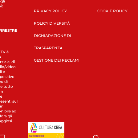
gli
/o
PRIVACY POLICY
COOKIE POLICY
POLICY DIVERSITÀ
ERRESTRE
DICHIARAZIONE DI
TRASPARENZA
LETV è
a
GESTIONE DEI RECLAMI
ziale, di
dio/video,
i e
spositivo
zo di
 e tutto
on
 è
esenti sul
un
nibile ad
ora gli
aggiosi.