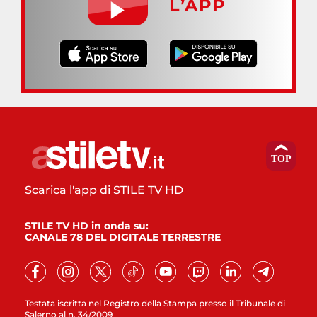
L’APP
Scarica l'app di STILE TV HD
STILE TV HD in onda su:
CANALE 78 DEL DIGITALE TERRESTRE
Testata iscritta nel Registro della Stampa presso il Tribunale di
Salerno al n. 34/2009