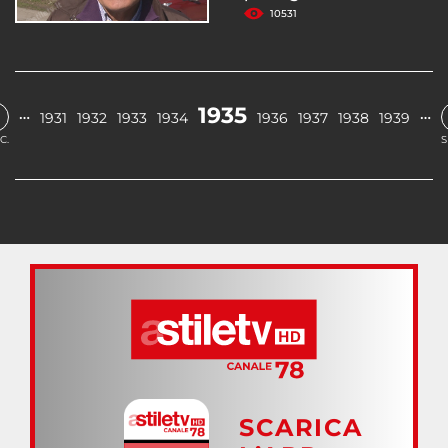
10531
1935
…
…
1931
1932
1933
1934
1936
1937
1938
1939
C.
S
SCARICA