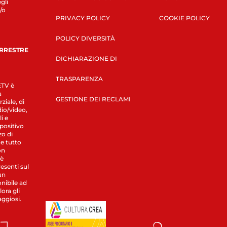
gli
/o
PRIVACY POLICY
COOKIE POLICY
POLICY DIVERSITÀ
ERRESTRE
DICHIARAZIONE DI
TRASPARENZA
LETV è
a
GESTIONE DEI RECLAMI
ziale, di
dio/video,
i e
spositivo
zo di
 e tutto
on
 è
esenti sul
un
nibile ad
ora gli
aggiosi.