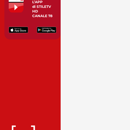
L’APP
di STILETV
HD
CANALE 78