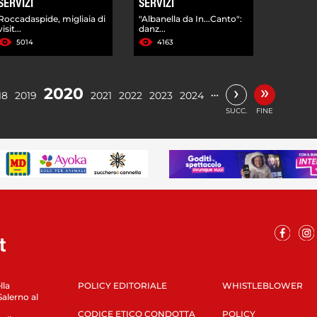
SERVIZI
SERVIZI
Roccadaspide, migliaia di
"Albanella da In...Canto":
visit...
danz...
5014
4163
»
›
2020
…
18
2019
2021
2022
2023
2024
SUCC.
FINE
lla
POLICY EDITORIALE
WHISTLEBLOWER
Salerno al
CODICE ETICO CONDOTTA
POLICY