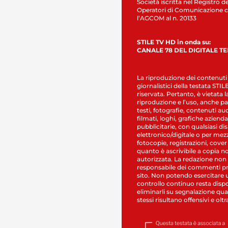
Società iscritta nel Registro de
Operatori di Comunicazione c
l’AGCOM al n. 20133
STILE TV HD in onda su:
CANALE 78 DEL DIGITALE T
La riproduzione dei contenuti
giornalistici della testata STI
riservata. Pertanto, è vietata l
riproduzione e l’uso, anche par
testi, fotografie, contenuti au
filmati, loghi, grafiche aziendal
pubblicitarie, con qualsiasi di
elettronico/digitale o per mez
fotocopie, registrazioni, cover
quanto è ascrivibile a copia n
autorizzata. La redazione non
responsabile dei commenti pr
sito. Non potendo esercitare 
controllo continuo resta dispo
eliminarli su segnalazione qual
stessi risultano offensivi e oltr