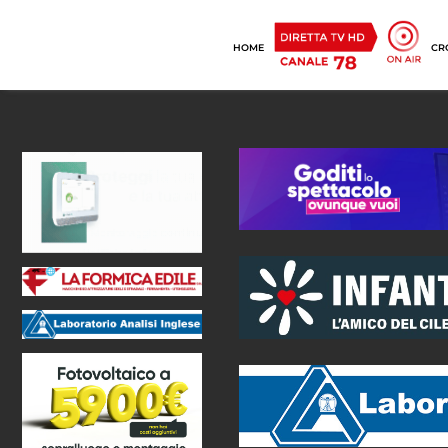
HOME
CR