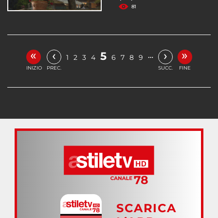
81
«
»
‹
›
5
…
1
2
3
4
6
7
8
9
INIZIO
PREC.
SUCC.
FINE
SCARICA