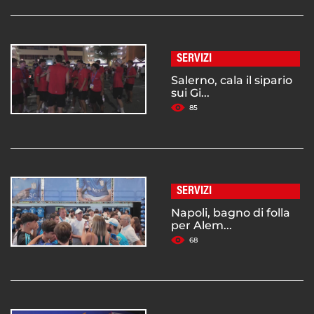
SERVIZI
Salerno, cala il sipario
sui Gi...
85
SERVIZI
Napoli, bagno di folla
per Alem...
68