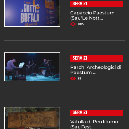
SERVIZI
Capaccio Paestum
(Sa), 'Le Nott...
1105
SERVIZI
Parchi Archeologici di
Paestum ...
83
SERVIZI
Vatolla di Perdifumo
(Sa). Fest...