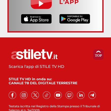
L’APP
Scarica l'app di STILE TV HD
STILE TV HD in onda su:
CANALE 78 DEL DIGITALE TERRESTRE
Testata iscritta nel Registro della Stampa presso il Tribunale di
Salerno al n. 34/2009