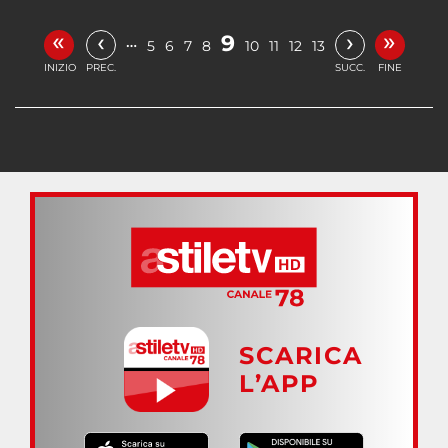
«
»
‹
›
9
…
5
6
7
8
10
11
12
13
INIZIO
PREC.
SUCC.
FINE
SCARICA
L’APP