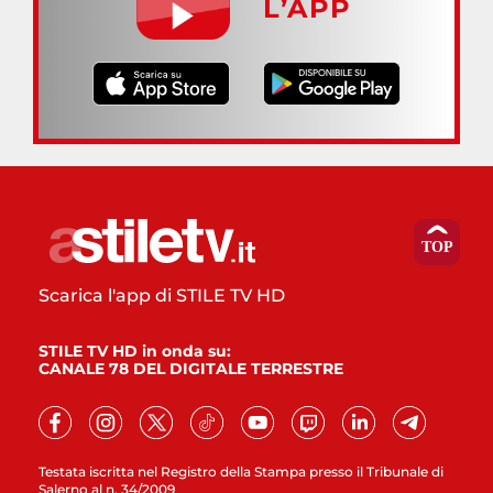
L’APP
Scarica l'app di STILE TV HD
STILE TV HD in onda su:
CANALE 78 DEL DIGITALE TERRESTRE
Testata iscritta nel Registro della Stampa presso il Tribunale di
Salerno al n. 34/2009