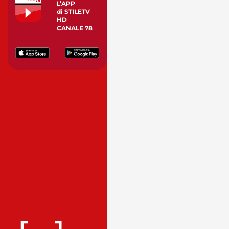
L’APP
di STILETV
HD
CANALE 78