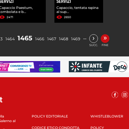
SERVIZI
SERVIZI
Capaccio Paestum,
Capaccio, tentata rapina
tombolata e b...
al sup...
2471
2650
»
›
1465
…
63
1464
1466
1467
1468
1469
SUCC.
FINE
lla
POLICY EDITORIALE
WHISTLEBLOWER
Salerno al
CODICE ETICO CONDOTTA
POLICY