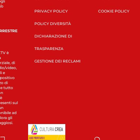
gli
/o
PRIVACY POLICY
COOKIE POLICY
POLICY DIVERSITÀ
ERRESTRE
DICHIARAZIONE DI
TRASPARENZA
LETV è
a
GESTIONE DEI RECLAMI
ziale, di
dio/video,
i e
spositivo
zo di
 e tutto
on
 è
esenti sul
un
nibile ad
ora gli
aggiosi.