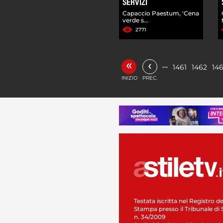
SERVIZI
Capaccio Paestum, 'Cena
verde s...
2771
«
‹
…
1461
1462
14
INIZIO
PREC.
Testata iscritta nel Registro de
Stampa presso il Tribunale di 
n. 34/2009