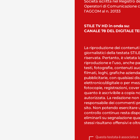
Società iscritta nel Registro de
Operatori di Comunicazione c
l’AGCOM al n. 20133
STILE TV HD in onda su:
CANALE 78 DEL DIGITALE T
La riproduzione dei contenuti
giornalistici della testata STI
riservata. Pertanto, è vietata l
riproduzione e l’uso, anche par
testi, fotografie, contenuti au
filmati, loghi, grafiche aziendal
pubblicitarie, con qualsiasi di
elettronico/digitale o per mez
fotocopie, registrazioni, cover
quanto è ascrivibile a copia n
autorizzata. La redazione non
responsabile dei commenti pr
sito. Non potendo esercitare 
controllo continuo resta dispo
eliminarli su segnalazione qual
stessi risultano offensivi e oltr