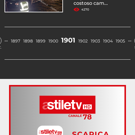
costoso cam...
4270
1901
…
…
1897
1898
1899
1900
1902
1903
1904
1905
.
SCARICA