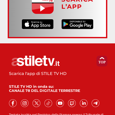
L’APP
Scarica l'app di STILE TV HD
STILE TV HD in onda su:
CANALE 78 DEL DIGITALE TERRESTRE
Testata iscritta nel Registro della Stampa presso il Tribunale di