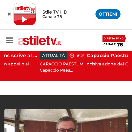
Stile TV HD
OTTIENI
Canale 78
Paestum, Codacons scrive al ministro Giuli: "Rilanciare scavi dell'Anfiteatro nell'area archeologica"
ATTUALITÀ
15:05
llo al
CAPACCIO PAESTUM. Incisiva azione del Comune d
Capaccio Paes...