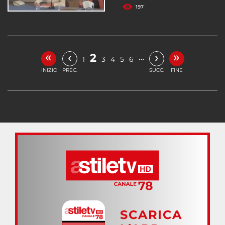
197
«
»
‹
›
2
…
1
3
4
5
6
INIZIO
PREC.
SUCC.
FINE
SCARICA