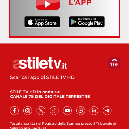
L’APP
Scarica l'app di STILE TV HD
STILE TV HD in onda su:
CANALE 78 DEL DIGITALE TERRESTRE
Testata iscritta nel Registro della Stampa presso il Tribunale di
Salerno al n. 34/2009