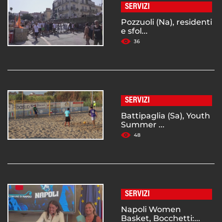
SERVIZI
Pozzuoli (Na), residenti
e sfol...
36
SERVIZI
Battipaglia (Sa), Youth
Summer ...
48
SERVIZI
Napoli Women
Basket, Bocchetti:...