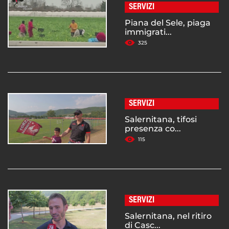
SERVIZI
Piana del Sele, piaga
immigrati...
325
SERVIZI
Salernitana, tifosi
presenza co...
115
SERVIZI
Salernitana, nel ritiro
di Casc...