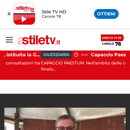
Stile TV HD
OTTIENI
Canale 78
Capaccio Paestum, istituita la Guardia Medica Turistica presso il Psaut di Piazza Santini
GIUDIZIARIA
12:25
tazioni tra
CAPACCIO PAESTUM. Nell’ambito delle costanti atti
finaliz...