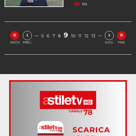
102
«
»
‹
›
9
…
…
5
6
7
8
10
11
12
13
INIZIO
PREC.
SUCC.
FINE
SCARICA