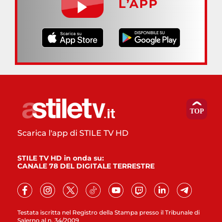
L’APP
Scarica l'app di STILE TV HD
STILE TV HD in onda su:
CANALE 78 DEL DIGITALE TERRESTRE
Testata iscritta nel Registro della Stampa presso il Tribunale di
Salerno al n. 34/2009