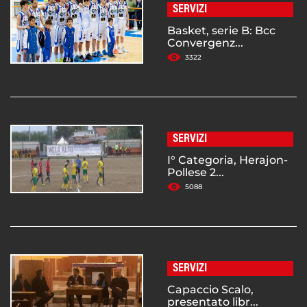
SERVIZI
Basket, serie B: Bcc
Convergenz...
3322
SERVIZI
I° Categoria, Herajon-
Pollese 2...
5088
SERVIZI
Capaccio Scalo,
presentato libr...