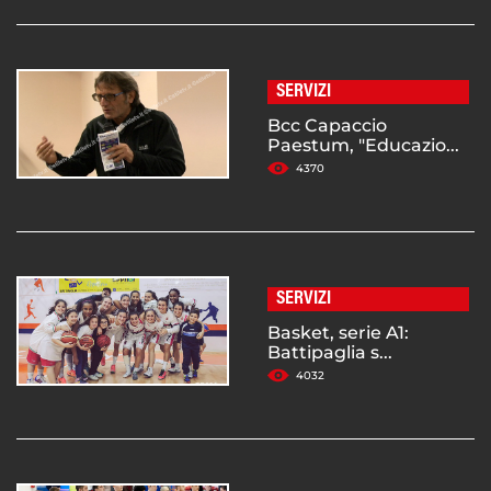
SERVIZI
Bcc Capaccio
Paestum, "Educazio...
4370
SERVIZI
Basket, serie A1:
Battipaglia s...
4032