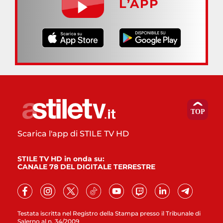
L’APP
Scarica l'app di STILE TV HD
STILE TV HD in onda su:
CANALE 78 DEL DIGITALE TERRESTRE
Testata iscritta nel Registro della Stampa presso il Tribunale di
Salerno al n. 34/2009