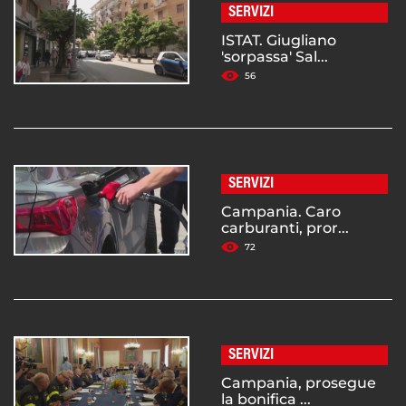
SERVIZI
ISTAT. Giugliano
'sorpassa' Sal...
56
SERVIZI
Campania. Caro
carburanti, pror...
72
SERVIZI
Campania, prosegue
la bonifica ...