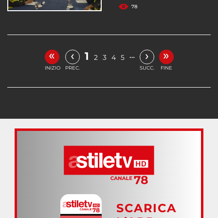
78
«
»
‹
›
1
…
2
3
4
5
INIZIO
PREC.
SUCC.
FINE
SCARICA