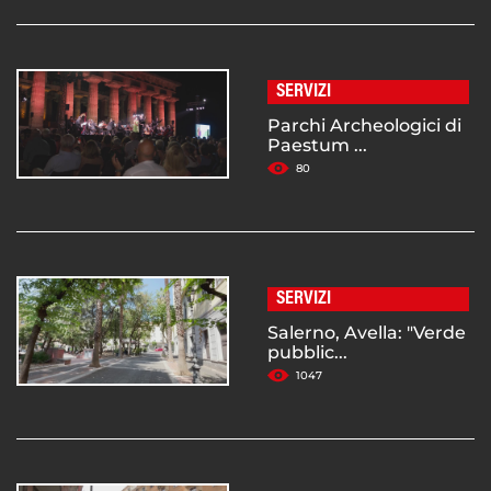
SERVIZI
Parchi Archeologici di
Paestum ...
80
SERVIZI
Salerno, Avella: "Verde
pubblic...
1047