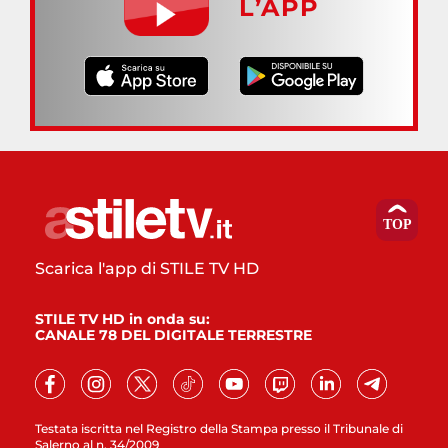
L’APP
Scarica l'app di STILE TV HD
STILE TV HD in onda su:
CANALE 78 DEL DIGITALE TERRESTRE
Testata iscritta nel Registro della Stampa presso il Tribunale di
Salerno al n. 34/2009