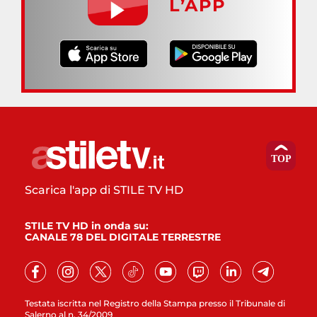
L’APP
Scarica l'app di STILE TV HD
STILE TV HD in onda su:
CANALE 78 DEL DIGITALE TERRESTRE
Testata iscritta nel Registro della Stampa presso il Tribunale di
Salerno al n. 34/2009