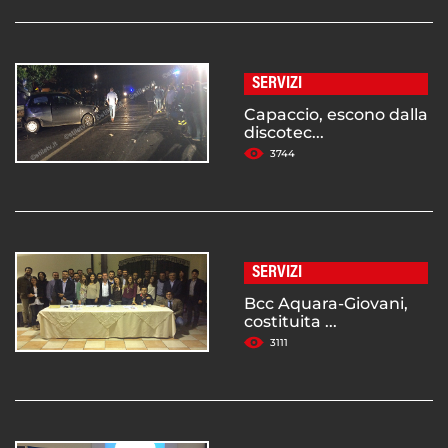
SERVIZI
Capaccio, escono dalla
discotec...
3744
SERVIZI
Bcc Aquara-Giovani,
costituita ...
3111