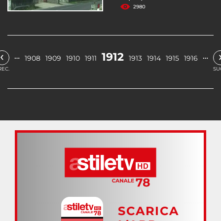
2980
‹
1912
…
…
1908
1909
1910
1911
1913
1914
1915
1916
REC.
SU
SCARICA