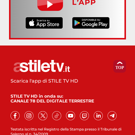
L’APP
Scarica l'app di STILE TV HD
STILE TV HD in onda su:
CANALE 78 DEL DIGITALE TERRESTRE
Testata iscritta nel Registro della Stampa presso il Tribunale di
Salerno al n. 34/2009