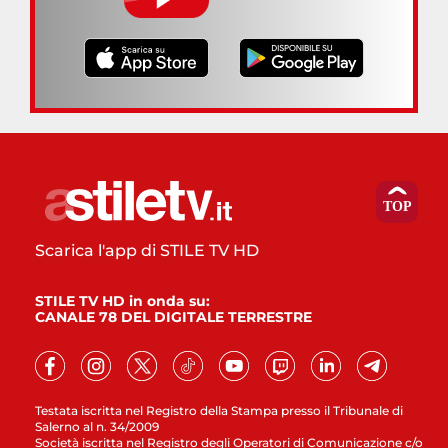
Scarica l'app di STILE TV HD
STILE TV HD in onda su:
CANALE 78 DEL DIGITALE TERRESTRE
Testata iscritta nel Registro della Stampa presso il Tribunale di
Salerno al n. 34/2009
Società iscritta nel Registro degli Operatori di Comunicazione c/o