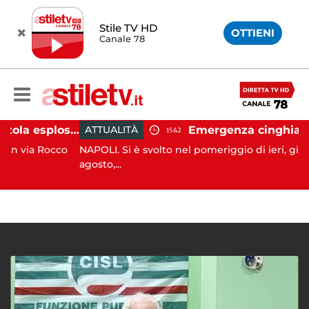
Stile TV HD
OTTIENI
Canale 78
Salerno, colpi di pistola esplosi a Pastena: paura tra i residenti
ATTUALITÀ
15:42
ia Rocco
NAPOLI. Si è svolto nel pomeriggio di ieri, giovedì 6
agosto,...