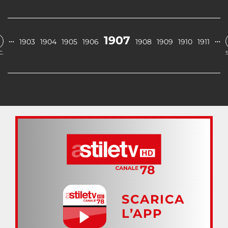
1907
…
…
1903
1904
1905
1906
1908
1909
1910
1911
C.
SCARICA
L’APP