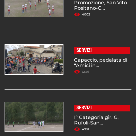
Promozione, San Vito
Positano-C...
4002
SERVIZI
Capaccio, pedalata di
“Amici in...
3556
SERVIZI
I° Categoria gir. G,
Rufoli-San...
4991