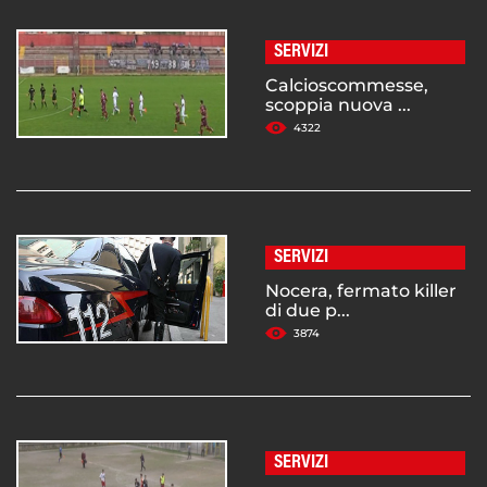
SERVIZI
Calcioscommesse,
scoppia nuova ...
4322
SERVIZI
Nocera, fermato killer
di due p...
3874
SERVIZI