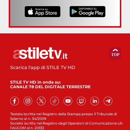
Scarica l'app di STILE TV HD
STILE TV HD in onda su:
CANALE 78 DEL DIGITALE TERRESTRE
Testata iscritta nel Registro della Stampa presso il Tribunale di
Salerno al n. 34/2009
Società iscritta nel Registro degli Operatori di Comunicazione c/o
l’AGCOM al n. 20133