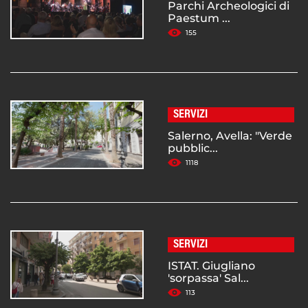
Parchi Archeologici di
Paestum ...
155
SERVIZI
Salerno, Avella: "Verde
pubblic...
1118
SERVIZI
ISTAT. Giugliano
'sorpassa' Sal...
113