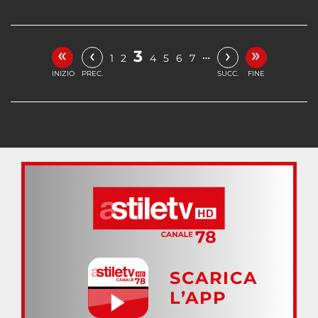
«
»
‹
›
3
…
1
2
4
5
6
7
INIZIO
PREC.
SUCC.
FINE
SCARICA
L’APP