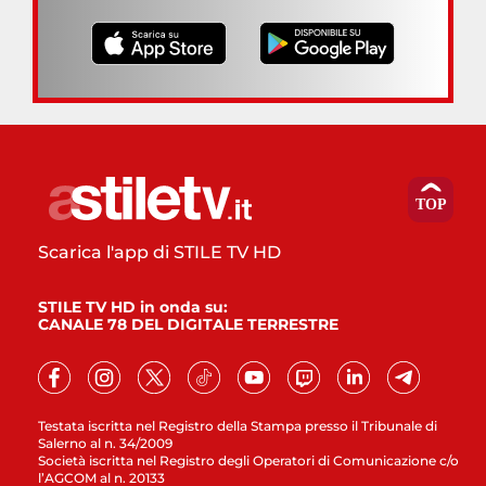
Scarica l'app di STILE TV HD
STILE TV HD in onda su:
CANALE 78 DEL DIGITALE TERRESTRE
Testata iscritta nel Registro della Stampa presso il Tribunale di
Salerno al n. 34/2009
Società iscritta nel Registro degli Operatori di Comunicazione c/o
l’AGCOM al n. 20133