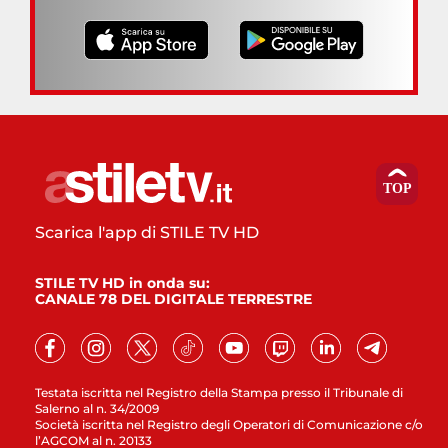
Scarica l'app di STILE TV HD
STILE TV HD in onda su:
CANALE 78 DEL DIGITALE TERRESTRE
Testata iscritta nel Registro della Stampa presso il Tribunale di
Salerno al n. 34/2009
Società iscritta nel Registro degli Operatori di Comunicazione c/o
l’AGCOM al n. 20133