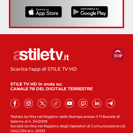
Scarica l'app di STILE TV HD
STILE TV HD in onda su:
CANALE 78 DEL DIGITALE TERRESTRE
Testata iscritta nel Registro della Stampa presso il Tribunale di
Salerno al n. 34/2009
Società iscritta nel Registro degli Operatori di Comunicazione c/o
l’AGCOM al n. 20133