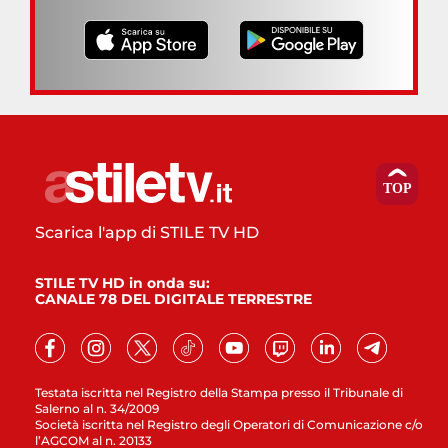
Scarica l'app di STILE TV HD
STILE TV HD in onda su:
CANALE 78 DEL DIGITALE TERRESTRE
Testata iscritta nel Registro della Stampa presso il Tribunale di
Salerno al n. 34/2009
Società iscritta nel Registro degli Operatori di Comunicazione c/o
l’AGCOM al n. 20133