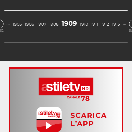
‹
1909
…
…
1905
1906
1907
1908
1910
1911
1912
1913
C.
S
SCARICA
L’APP