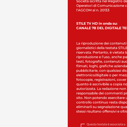
Società iscritta nel Registro de
Operatori di Comunicazione c
l’AGCOM al n. 20133
STILE TV HD in onda su:
CANALE 78 DEL DIGITALE T
La riproduzione dei contenuti
giornalistici della testata STI
riservata. Pertanto, è vietata l
riproduzione e l’uso, anche par
testi, fotografie, contenuti au
filmati, loghi, grafiche aziendal
pubblicitarie, con qualsiasi di
elettronico/digitale o per mez
fotocopie, registrazioni, cover
quanto è ascrivibile a copia n
autorizzata. La redazione non
responsabile dei commenti pr
sito. Non potendo esercitare 
controllo continuo resta dispo
eliminarli su segnalazione qual
stessi risultano offensivi e oltr