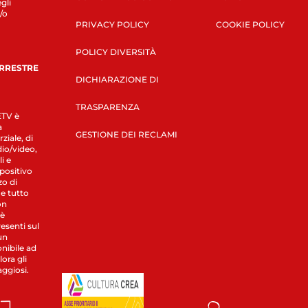
gli
/o
PRIVACY POLICY
COOKIE POLICY
POLICY DIVERSITÀ
ERRESTRE
DICHIARAZIONE DI
TRASPARENZA
LETV è
a
GESTIONE DEI RECLAMI
ziale, di
dio/video,
i e
spositivo
zo di
 e tutto
on
 è
esenti sul
un
nibile ad
ora gli
aggiosi.