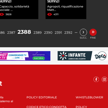
SERVIZI
SERVIZI
Capaccio, solidarietà
Agropoli, riqualificazione
sociale: ...
Matt...
3828
4311
»
›
2388
…
386
2387
2389
2390
2391
2392
SUCC.
FINE
lla
POLICY EDITORIALE
WHISTLEBLOWER
Salerno al
CODICE ETICO CONDOTTA
POLICY