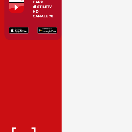
L’APP
di STILETV
HD
CANALE 78