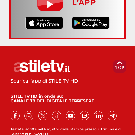
L’APP
Scarica l'app di STILE TV HD
STILE TV HD in onda su:
CANALE 78 DEL DIGITALE TERRESTRE
Testata iscritta nel Registro della Stampa presso il Tribunale di
Salerno al n. 34/2009