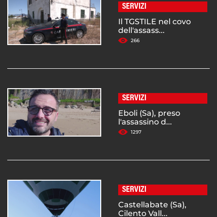
SERVIZI
Il TGSTILE nel covo
dell'assass...
266
SERVIZI
Eboli (Sa), preso
l'assassino d...
1297
SERVIZI
Castellabate (Sa),
Cilento Vall...