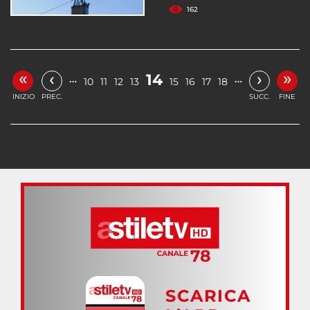
162
«
»
‹
›
14
…
…
10
11
12
13
15
16
17
18
INIZIO
PREC.
SUCC.
FINE
SCARICA