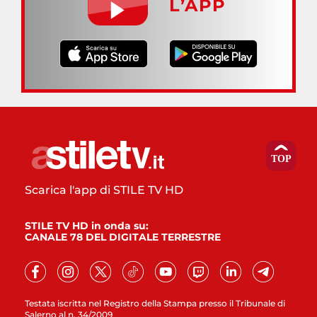
L’APP
Scarica l'app di STILE TV HD
STILE TV HD in onda su:
CANALE 78 DEL DIGITALE TERRESTRE
Testata iscritta nel Registro della Stampa presso il Tribunale di
Salerno al n. 34/2009