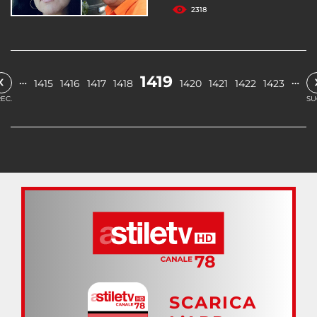
2318
‹
1419
…
…
1415
1416
1417
1418
1420
1421
1422
1423
EC.
SU
SCARICA