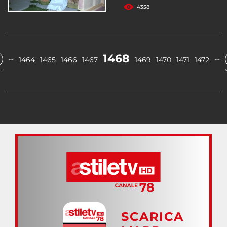
4358
1468
…
…
1464
1465
1466
1467
1469
1470
1471
1472
.
SCARICA