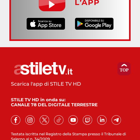
L’APP
Scarica l'app di STILE TV HD
STILE TV HD in onda su:
CANALE 78 DEL DIGITALE TERRESTRE
Testata iscritta nel Registro della Stampa presso il Tribunale di
Salerno al n. 34/2009