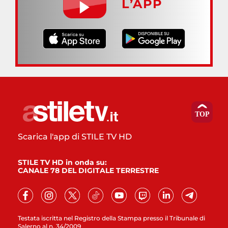
L’APP
Scarica l'app di STILE TV HD
STILE TV HD in onda su:
CANALE 78 DEL DIGITALE TERRESTRE
Testata iscritta nel Registro della Stampa presso il Tribunale di
Salerno al n. 34/2009