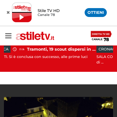
Stile TV HD
OTTIENI
Canale 78
Tramonti, 19 scout dispersi in montagna salvati dai vigili del fuoco
CRONACA
12:41
a con successo, alle prime luci
SALA CONSILINA. Si ritrovan
di ...