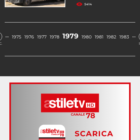
5414
1979
…
…
1975
1976
1977
1978
1980
1981
1982
1983
C.
SCARICA