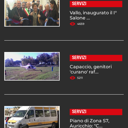
SERVIZI
Vallo, inaugurato il I°
Salone ...
4659
SERVIZI
Capaccio, genitori
'curano' raf...
5211
SERVIZI
Piano di Zona S7,
Auricchio: "C...