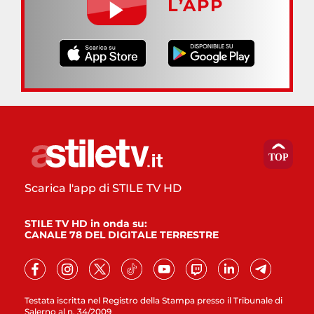
L’APP
Scarica l'app di STILE TV HD
STILE TV HD in onda su:
CANALE 78 DEL DIGITALE TERRESTRE
Testata iscritta nel Registro della Stampa presso il Tribunale di
Salerno al n. 34/2009