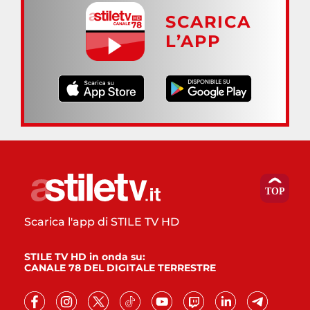
SCARICA
L’APP
Scarica l'app di STILE TV HD
STILE TV HD in onda su:
CANALE 78 DEL DIGITALE TERRESTRE