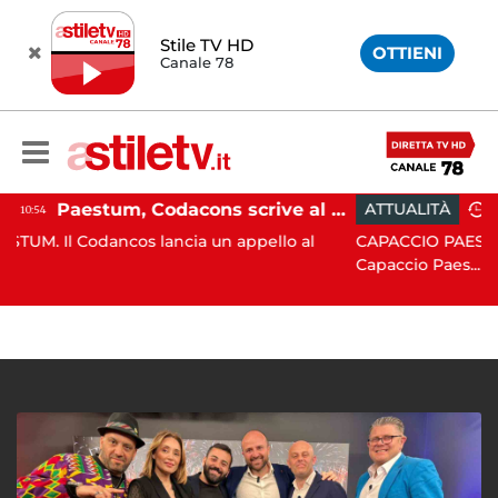
Stile TV HD
OTTIENI
Canale 78
Paestum, Codacons scrive al ministro Giuli: "Rilanciare scavi dell'Anfiteatro nell'area archeologica"
ATTUALITÀ
15:05
ancos lancia un appello al
CAPACCIO PAESTUM. Incisiva 
Capaccio Paes...