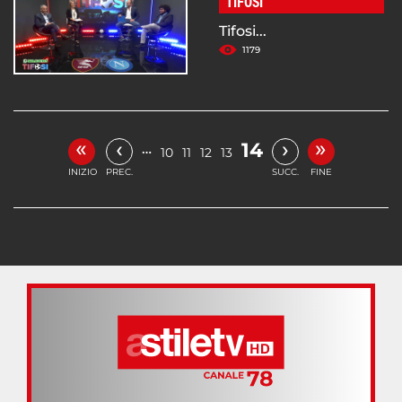
TIFOSI
Tifosi...
1179
«
»
‹
›
14
…
10
11
12
13
INIZIO
PREC.
SUCC.
FINE