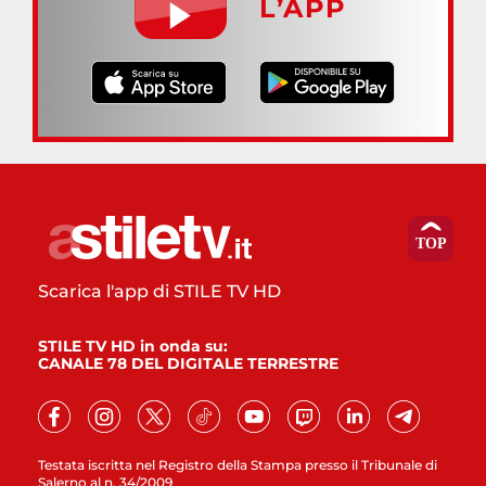
L’APP
Scarica l'app di STILE TV HD
STILE TV HD in onda su:
CANALE 78 DEL DIGITALE TERRESTRE
Testata iscritta nel Registro della Stampa presso il Tribunale di
Salerno al n. 34/2009