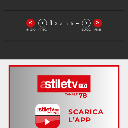
«
»
‹
›
1
…
2
3
4
5
INIZIO
PREC.
SUCC.
FINE
SCARICA
L’APP