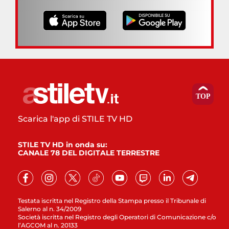
Scarica l'app di STILE TV HD
STILE TV HD in onda su:
CANALE 78 DEL DIGITALE TERRESTRE
Testata iscritta nel Registro della Stampa presso il Tribunale di
Salerno al n. 34/2009
Società iscritta nel Registro degli Operatori di Comunicazione c/o
l’AGCOM al n. 20133