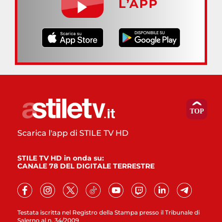
L’APP
Scarica l'app di STILE TV HD
STILE TV HD in onda su:
CANALE 78 DEL DIGITALE TERRESTRE
Testata iscritta nel Registro della Stampa presso il Tribunale di
Salerno al n. 34/2009