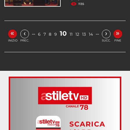
1135
«
»
‹
›
10
…
…
6
7
8
9
11
12
13
14
INIZIO
PREC.
SUCC.
FINE
SCARICA