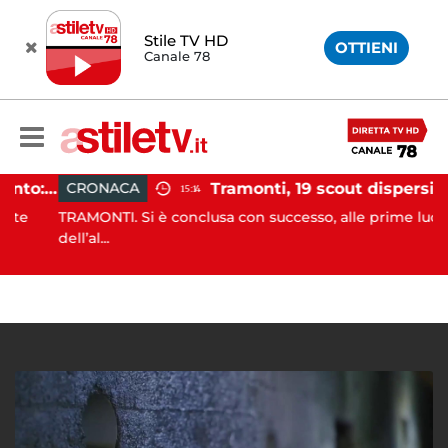
Stile TV HD
OTTIENI
Canale 78
Incidente agricolo nel Cilento: trattore si ribalta, muore 71enne
Tramonti, 19 scout dispersi in montagna salvati dai vigili del fuoco
CRONACA
15:14
e
TRAMONTI. Si è conclusa con successo, alle prime luci
dell’al...