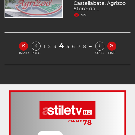
Castellabate, Agrizoo
Store: da...
919
«
»
‹
›
4
…
1
2
3
5
6
7
8
INIZIO
PREC.
SUCC.
FINE