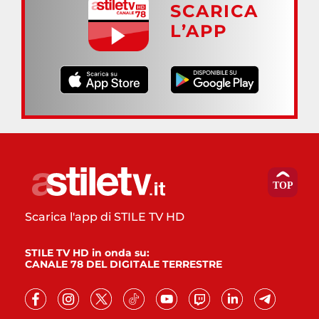
SCARICA
L’APP
Scarica l'app di STILE TV HD
STILE TV HD in onda su:
CANALE 78 DEL DIGITALE TERRESTRE