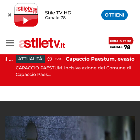
Stile TV HD
OTTIENI
Canale 78
Paestum, Codacons scrive al ministro Giuli: "Rilanciare scavi dell'Anfiteatro nell'area archeologica"
Capaccio Paestum, evasione tassa di soggiorno: scoperte 49 strutture fantasma, elevate 132 sanzioni
ATTUALITÀ
15:05
CAPACCIO PAESTUM. Incisiva azione del Comune di
Capaccio Paes...